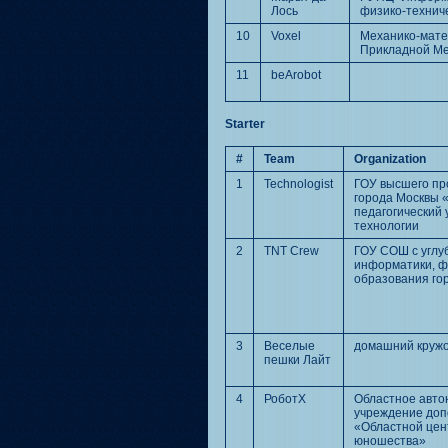
Лось
физико-технич
10
Voxel
Механико-мате
Прикладной М
11
beArobot
Starter
#
Team
Organization
1
Technologist
ГОУ высшего пр
города Москвы 
педагогический 
технологии
2
TNT Crew
ГОУ СОШ с углу
информатики, ф
образования го
3
Веселые
домашний кружо
пешки Лайт
4
РоботХ
Областное авто
учреждение доп
«Областной цен
юношества»