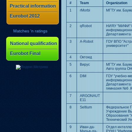
#
Team
Organization
Practical information
1
rMorbi
МГТУ им. Баум
Eurobot 2012
2
qRobot
НИЯУ "МИФИ" Г
информационно
Matches 'n ratings
Департамента 
3
A-Robot
ГОУ ВПО "Астр
National qualification
университет"
Eurobot Final
4
Октоид
5
Вирус
МГТУ им. Бау
Авто группа 
6
DIM
ГОУ "учебно-м
информационно
Департамента 
гимназия №6 .
7
ARGONAUT
E11
8
Seltium
Федеральное Г
Учреждение В
Образования "
Технический У
9
Иван-да-
Отдел интелле
Марья-да-
РУНЦ "Информа