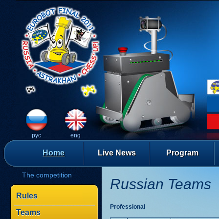
рус
eng
Home
Live News
Program
The competition
Russian Teams
Rules
Professional
Teams