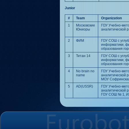
Junior
#
Team
Organization
1
Московские
ГОУ Учебно-мет
Юниоры
аналитической 
2
ФИМ
ГОУ СОШ с углу
информатики, ф
образования го
3
Титан 14
ГОУ СОШ с углу
информатики, ф
образования го
4
No brain no
ГОУ Учебно-мет
name
аналитической 
МОУ Софринская
5
AD(USSR)
ГОУ Учебно-мет
аналитической 
ГОУ СОШ № 1, 