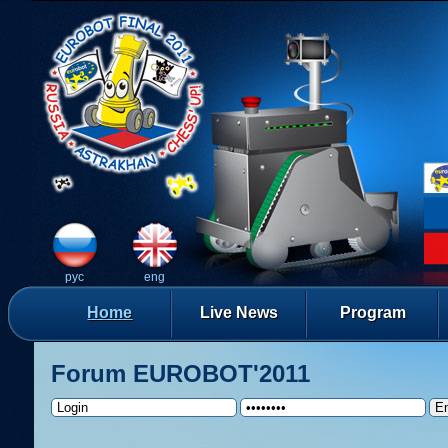
рус
eng
Home
Live News
Program
Forum EUROBOT'2011