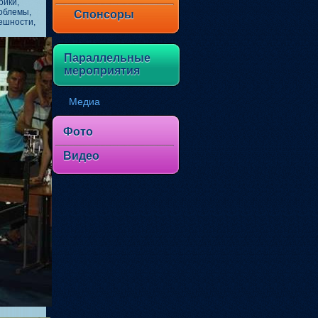
рики,
облемы,
Спонсоры
ешности,
Параллельные
мероприятия
Медиа
Фото
Видео