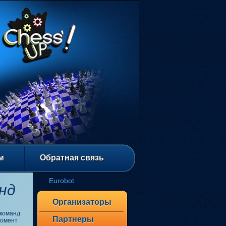
м
Обратная связь
Eurobot
нд
Организаторы
 команд
Партнеры
момент