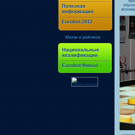
про
обусло
Полезная
возника
информация
Eurobot 2012
Матчи и рейтинги
Национальные
квалификации
Eurobot Финал