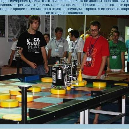
водят измерения (длина, высота и ширина робота не должны превышать мет
вленные в регламенте) и испытания на полигоне. Несмотря на некоторые пр
ющие в процессе технического осмотра, команды стараются исправлять погр
не отходя от полигона.