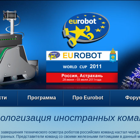
сти
Программа
Про Eurobot
Фору
ологизация иностранных кома
 завершения технического осмотра роботов российских команд настал черёд
транных. Представители команд со своими железными питомцами в данный 