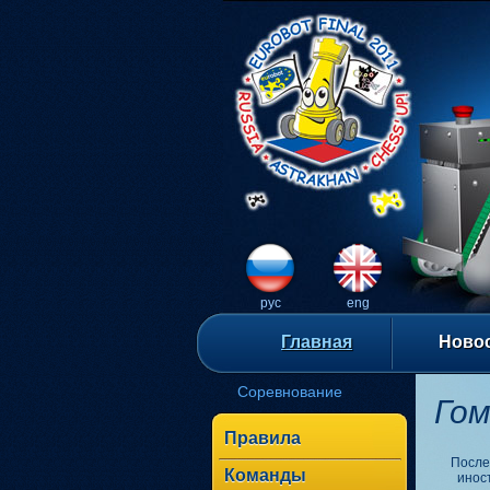
рус
eng
Главная
Ново
Соревнование
Гом
Правила
После
Команды
инос