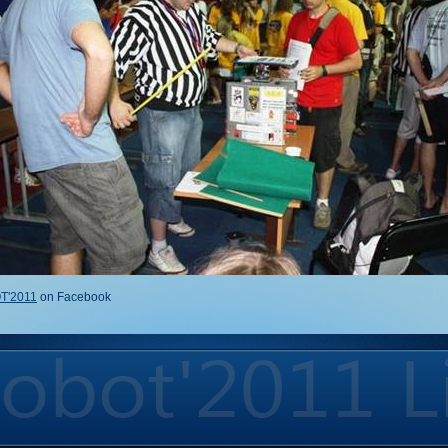
T'2011
on Facebook