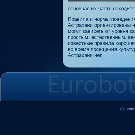
основная их часть находитс
Правила и нормы поведения
Астрахани ориентированы н
могут зависеть от уровня з
простым, естественным, в
известные правила хорошег
во время посещения культу
Астрахани нет.
© Eurobo