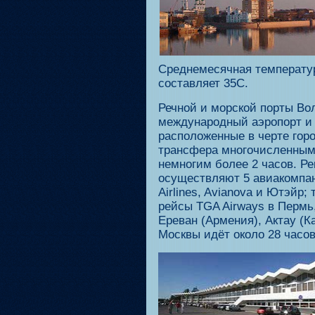
Среднемесячная температу
составляет 35С.
Речной и морской порты Во
международный аэропорт и
расположенные в черте гор
трансфера многочисленным 
немногим более 2 часов. Р
осуществляют 5 авиакомпан
Airlines, Avianova и Ютэйр
рейсы TGA Airways в Пермь
Ереван (Армения), Актау (К
Москвы идёт около 28 часов