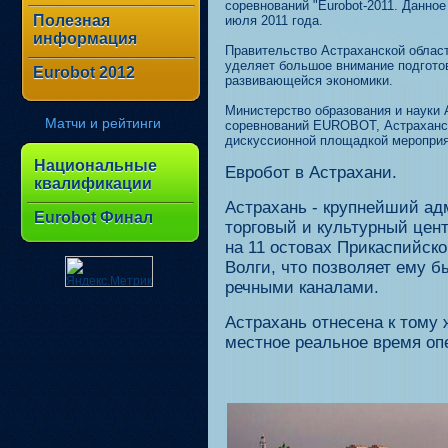
соревнований "Eurobot-2011. Данное
Полезная
июля 2011 года.
информация
Правительство Астраханской област
уделяет большое внимание подгото
Eurobot 2012
развивающейся экономики.
Министерство образования и науки 
Матчи и рейтинги
соревнований EUROBOT, Астраханск
дискуссионной площадкой мероприя
Национальные
Евробот в Астрахани.
квалификации
Астрахань - крупнейший а
Eurobot Финал
торговый и культурный цен
на 11 остовах Прикаспийско
Волги, что позволяет ему 
речными каналами.
Астрахань отнесена к тому 
местное реальное время опе