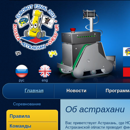
рус
eng
Главная
Новости
Программ
Соревнование
Об астрахани
Правила
Вас приветствует Астрахань, где 
Команды
Астраханской области проводит ф