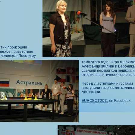
.
ытии произошло
ческое приветствие
 человека. Поскольку
тема этого года - игра в шахма
Александр Жилкин и Вероника
сделали первый ход пешкой, и
ответил практически через пар
Перед участниками и гостями
выступили творческие коллек
Астрахани.
EUROBOT'2011
on Facebook