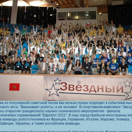
ка из популярной советской песни как нельзя лучше подходит к событиям н
ского лета. "Вкалывают роботы, а не человек". В спортивном комплексе "Звез
сь открытие грандиозного научно-технического мероприятия - финала
хничеких соревнований "Евробот 2011". В наш город прибыли иностранны ко
е команды робототехников из Франции, Германии, Италии, Марокко, Алжира, 
 Швеции, Украины, а также российские команды.