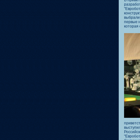
В привет
разрабо
"Евробо
конструк
выбрали
первые н
которая 
приветс
выступи
Российс
"Евробо