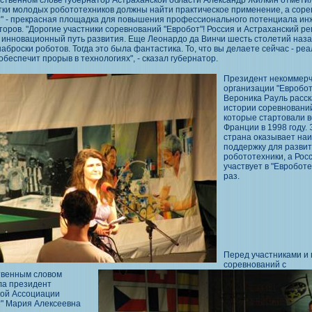
ственном слове губернатор Астраханской области Александр Жилкин отметил
тки молодых робототехников должны найти практическое применение, а сор
т" - прекрасная площадка для повышения профессионального потенциала ин
торов. "Дорогие участники соревнований "Евробот"! Россия и Астраханский ре
 инновационный путь развития. Еще Леонардо да Винчи шесть столетий наза
аброски роботов. Тогда это была фантастика. То, что вы делаете сейчас - реа
обеспечит прорыв в технологиях", - сказал губернатор.
Президент некоммерч
организации "Евробот
Вероника Рауль расск
истории соревновани
которые стартовали в
Франции в 1998 году. 
страна оказывает на
поддержку для разви
робототехники, а Рос
участвует в "Евроботе
раз.
Перед участниками и 
соревнований с
твенным словом
ла президент
кой Ассоциации
т" Мария Алексеевна