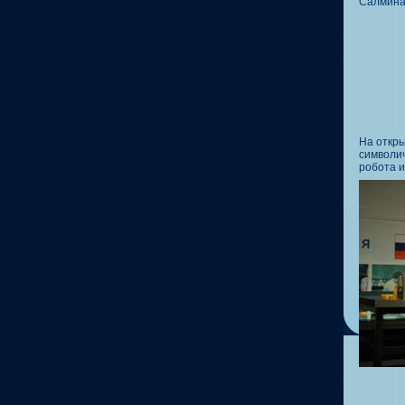
Салмина
На откр
символи
робота и