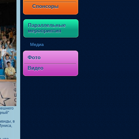
Спонсоры
Параллельные
мероприятия
Медиа
Фото
Видео
ынешнего
дный"
манды, в
Туниса,