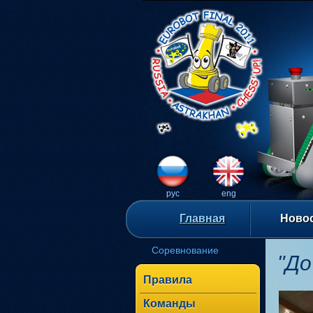
рус
eng
Главная
Ново
Соревнование
"До
Правила
Команды