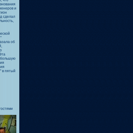
, что
евнования
женеров и
гион
д сделал
льность,
еской
"
азала об
й,
о
Эта
ибольшую
тия
сия
" в пятый
гостями