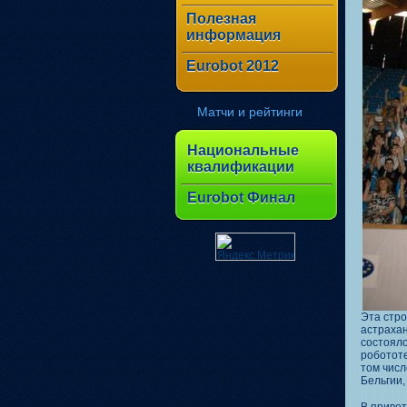
Полезная
информация
Eurobot 2012
Матчи и рейтинги
Национальные
квалификации
Eurobot Финал
Эта стро
астрахан
состояло
робототе
том числ
Бельгии,