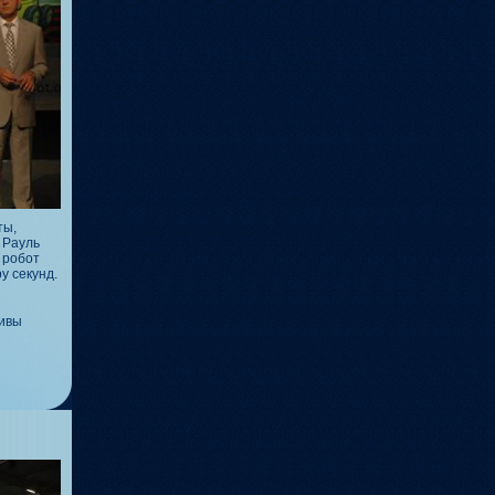
ты,
 Рауль
 робот
у секунд.
тивы