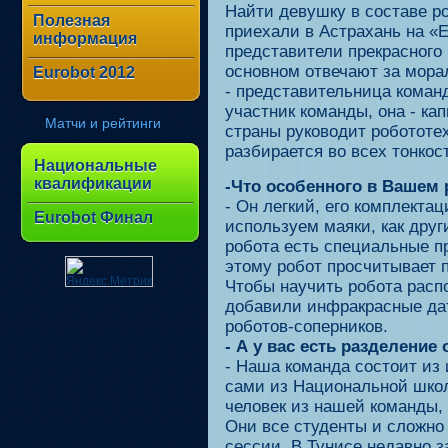
Найти девушку в составе р
Полезная
приехали в Астрахань на «E
информация
представители прекрасного 
основном отвечают за мора
Eurobot 2012
- представительница команд
участник команды, она - ка
Матчи и рейтинги
страны руководит робототе
разбирается во всех тонкост
Национальные
квалификации
-Что особенного в Вашем 
- Он легкий, его комплекта
Eurobot Финал
используем маяки, как друг
робота есть специальные п
этому робот просчитывает 
Чтобы научить робота расп
добавили инфракрасные дат
роботов-соперников.
- А у вас есть разделение
- Наша команда состоит из
сами из Национальной школ
человек из нашей команды, 
Они все студенты и сложно
сессии. В Тунисе недавно 