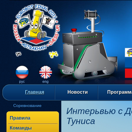
рус
eng
Главная
Новости
Программ
Соревнование
Интерьвью с Д
Правила
Туниса
Команды