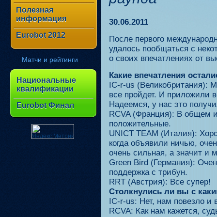
Полезная
информация
30.06.2011
Eurobot 2012
После первого международн
удалось пообщаться с неко
о своих впечатлениях от вы
Матчи и рейтинги
Какие впечатления остали
Национальные
IC-r-us (Великобритания): 
квалификации
все пройдет. И приложили в
Надеемся, у нас это получи
Eurobot Финал
RCVA (Франция): В общем и
положительные.
UNICT TEAM (Италия): Хор
когда объявили ничью, оче
очень сильная, а значит и 
Green Bird (Германия): Оче
поддержка с трибун.
RRT (Австрия): Все супер!
Столкнулись ли вы с как
IC-r-us: Нет, нам повезло и
RCVA: Как нам кажется, су