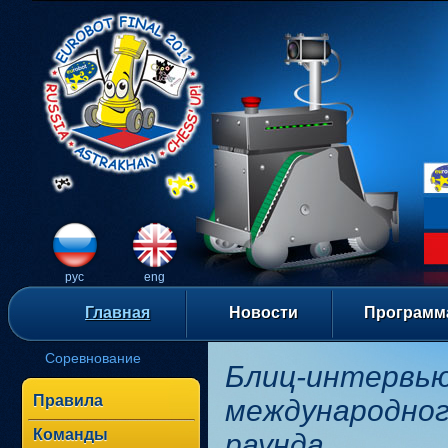
рус
eng
Главная
Новости
Программ
Соревнование
Блиц-интервью
Правила
международног
Команды
раунда