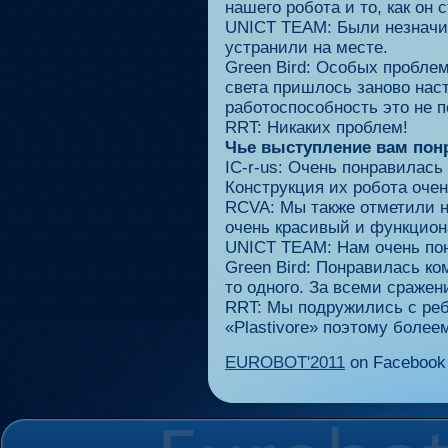
нашего робота и то, как он 
UNICT TEAM: Были незначит
устранили на месте.
Green Bird: Особых проблем
света пришлось заново наст
работоспособность это не 
RRT: Никаких проблем!
Чье выступление вам пон
IC-r-us: Очень понравилас
Конструкция их робота очен
RCVA: Мы также отметили 
очень красивый и функцио
UNICT TEAM: Нам очень пон
Green Bird: Понравилась ко
то одного. За всеми сраже
RRT: Мы подружились с реб
«Plastivore» поэтому болеем
EUROBOT'2011
on Facebook