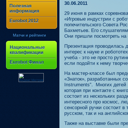
30.06.2011
Полезная
информация
29 июня в рамках соревнов
«Игровые индустрии с робо
Eurobot 2012
попечительского Совета Ро
Бахметьев. Его слушателями
Матчи и рейтинги
Они пришли посмотреть на 
Презентация проводилась дл
Национальные
интерес к науке и робототе
квалификации
учеба - это не просто рути
Eurobot Финал
если подойти к нему творче
На мастер-классе был пред
«Знаток», разработанных со
Instruments”. Многих детей
которая при контакте с кни
состоит из нескольких разд
интересного про космос, л
сенсорной ручки состоит в т
русском, так и на английско
Также на выставке были пр