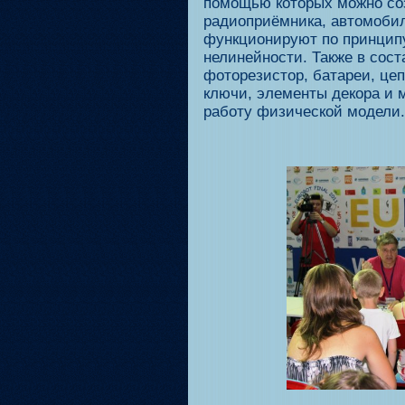
помощью которых можно со
радиоприёмника, автомобил
функционируют по принципу
нелинейности. Также в сост
фоторезистор, батареи, це
ключи, элементы декора и 
работу физической модели.