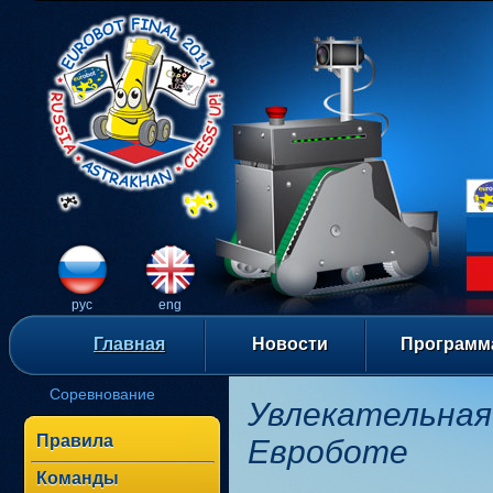
рус
eng
Главная
Новости
Программ
Соревнование
Увлекательная
Правила
Евроботе
Команды