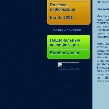
30.06.20
Полезная
информация
Эта тем
Междун
Eurobot 2012
иностр
взаимоп
составл
Матчи и рейтинги
Астраха
одним и
информац
Национальные
Команда
квалификации
которое
создани
Eurobot Финал
приложи
«Евробо
страшная
зарабаты
Баумана)
МГТУ, и 
- участн
честной
оказался