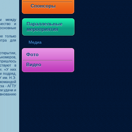
Спонсоры
ом между
Параллельные
чество и
основные
мероприятия
не только
нтра для
Медиа
открытии,
Фото
ьномеров,
пришлось
Видео
ствуют в
и. «У них
и подряд,
 им. Н.Э.
 командой
уза - АГТУ
ам удачи и
евнованию