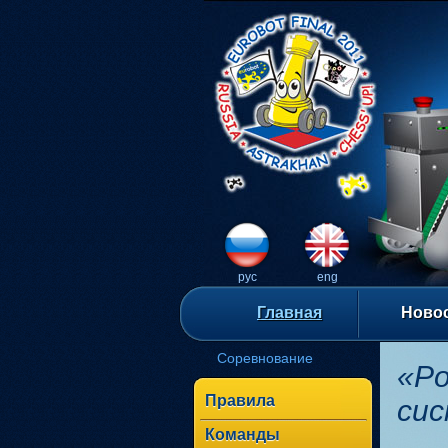
рус
eng
Главная
Ново
Соревнование
«Р
Правила
си
Команды