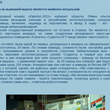
11
а на нынешней неделе является наиболее актуальной.
ародный конкурс «Евробот-2011» набирает обороты. Обмен опыт
анными молодыми учеными и российскими интеллектуалами, соперни
омощь, волнение, надежда на перспективы и вклад в науку - вот 
яющие киберсоревнования.
нский государственный университет не остался в стороне. Он является 
з партнеров конкурса, но также создателем молодежного пресс-це
ионного освещения. И конечно, студенты АГУ представляют своего робота.
 «A-robot» была одной из первых, допущенных к конкурсу на официальном 
 состоялось 29 июня. По словам команды, сложности были: настройка дал
е программного уровня и разработка стратегии. Кибертехникам вуза 
ть максимум интеллектуальных усилий. Студенты в первый раз уча
те» и уже определили для себя сильного соперника - команду из Бельги
 машина, - с уважением говорят они. - За 20 секунд она собирает две башн
вая сразу 150 очков». Конкурентами они считают и команду из России (МГТУ
, с которой, однако, им довелось даже сотрудничать. «Мы советовались с
они помогали нам с ходовой частью».На вопрос о конкурентах из соседнего в
ики ответили, что не переживают по этому поводу. «Мы желаем всем участник
 игры! Но самое главное - пройти гомологизацию, поскольку допуск к сор
 сложнее самих игр», - отметили робототехники.