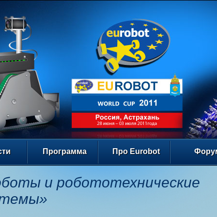
сти
Программа
Про Eurobot
Фору
оботы и робототехнические
стемы»